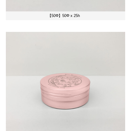
【50Φ】50Φ x 25h