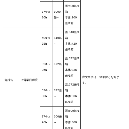
蓋:600缶/1
77Φ x
3000
箱
26h
缶～
本体:300
缶/1箱
蓋:840缶/1
50Φ x
840缶
箱
25h
～
本体:420
缶/1箱
蓋:672缶/1
62Φ x
672缶
箱
25h
～
本体:336
缶/1箱
注文単位は、箱単位となりま
無地缶
5営業日程度
す。
蓋:672缶/1
62Φ x
672缶
箱
30h
～
本体:336
缶/1箱
蓋:600缶/1
77Φ x
600缶
箱
26h
～
本体:300
缶/1箱