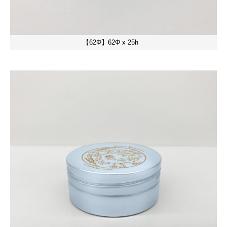
【62Φ】62Φ x 25h