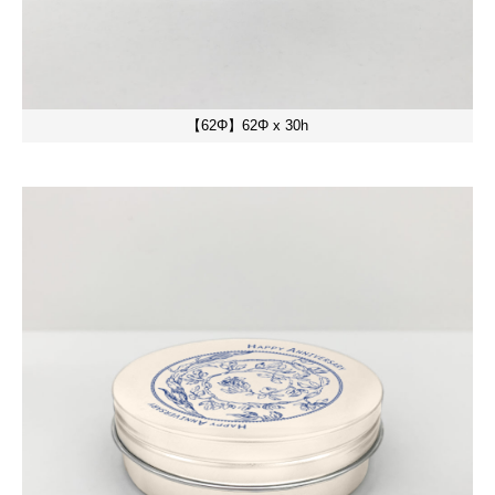
【62Φ】62Φ x 30h