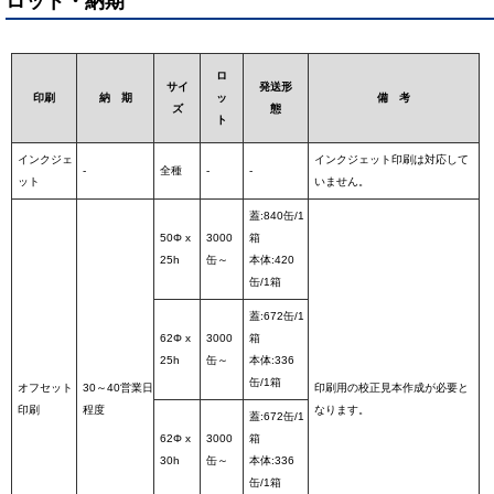
ロット・納期
ロ
サイ
発送形
印刷
納 期
ッ
備 考
ズ
態
ト
インクジェ
インクジェット印刷は対応して
-
全種
-
-
ット
いません。
蓋:840缶/1
50Φ x
3000
箱
25h
缶～
本体:420
缶/1箱
蓋:672缶/1
62Φ x
3000
箱
25h
缶～
本体:336
缶/1箱
オフセット
30～40営業日
印刷用の校正見本作成が必要と
印刷
程度
なります。
蓋:672缶/1
62Φ x
3000
箱
30h
缶～
本体:336
缶/1箱